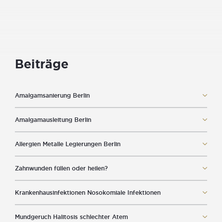
Ästhetische
Zahnheilkunde
Angst-
und
Risikopatient
Beiträge
Auslandspatienten
Amalgamsanierung Berlin
Patienten
aus
Amalgamausleitung Berlin
der
Schweiz
Allergien Metalle Legierungen Berlin
Zahnwunden füllen oder heilen?
FAQ
Krankenhausinfektionen Nosokomiale Infektionen
Lexikon
Mundgeruch Halitosis schlechter Atem