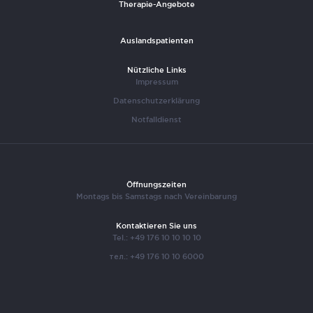
Therapie-Angebote
Auslandspatienten
Nützliche Links
Impressum
Datenschutzerklärung
Notfalldienst
Öffnungszeiten
Montags bis Samstags nach Vereinbarung
Kontaktieren Sie uns
Tel.: +49 176 10 10 10 10
тел.: +49 176 10 10 6000