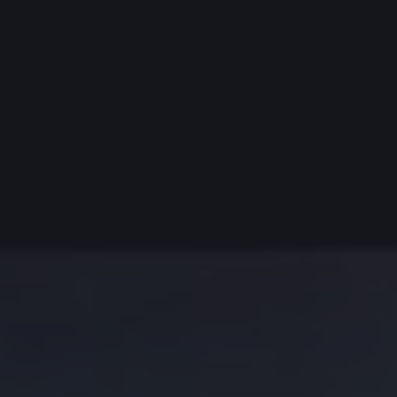
Zahnbehandlung
in
Berlin
Team
Spar-
Angebote
und
Rabatte
Gesundheit
Aktuell
Marketing
Zahnimplantate